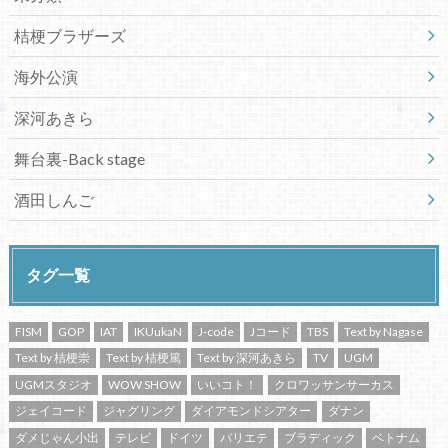
桔梗ブラザーズ
海外公演
深河あきら
舞台裏-Back stage
酒田しんご
タグ一覧
FISM
GOP
IAT
IKUukaN
J-code
Jコード
TBS
Text by Nagase
Text by 桔梗崇
Text by 桔梗篤
Text by 深河あきら
TV
UGM
UGMスタジオ
WOW SHOW
いいコト！
クロワッサンサーカス
ジェイコード
ジャグリング
ダイアモンドシアター
ダナン
ダメじゃん小出
テレビ
ドイツ
バリエテ
ブラディック
ベトナム