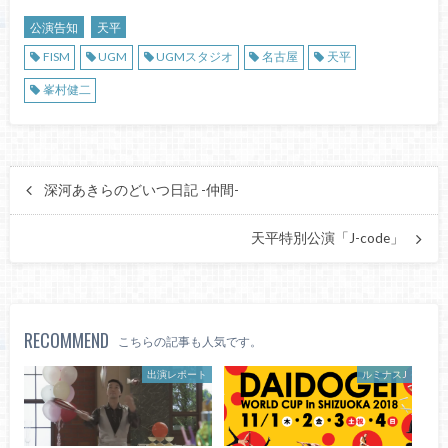
公演告知
天平
FISM
UGM
UGMスタジオ
名古屋
天平
峯村健二
深河あきらのどいつ日記 -仲間-
天平特別公演「J-code」
RECOMMEND
こちらの記事も人気です。
出演レポート
ルミナスJ