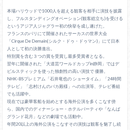
本場ハリウッドで1000人を超える観客を相手に演技を披露
し、フルスタンディングオベーション(観客総立ち)を受ける
というアジア人ジャグラー初の快挙を成し遂げた。
フランスのパリにて開催されたサーカスの世界大会
「Cirque De Demain(シルク・ドゥ・ドゥマン)」にて日本
人として初の決勝進出。
特別賞を含む３つの賞を受賞し最多受賞者となる。
翌年に開催された「大道芸ワールドカップin静岡」ではデ
ビルスティックを使った独創性の高い演技で 優勝。
NHK-BSプレミアム「石井竜也の ショータイム」「24時間
テレビ」「志村けんのバカ殿様」への出演等、テレビ番組
でも活躍中。
現在では豪華客船を始めとする海外公演を多くこなす傍
ら、国内でのディナーショー・ホテルパーティや「なんば
グランド花月」などの劇場でも活動中。
年間20以上の海外公演をこなすその演技は観客を魅了し続