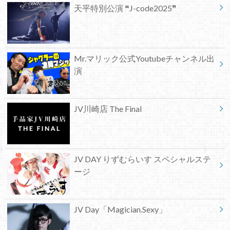
天平特別公演 ❝J-code2025❞
Mr.マリック公式Youtubeチャンネル出
演
JV川崎店 The Final
JV DAY りずむらいす スペシャルステ
ージ
JV Day「Magician.Sexy」