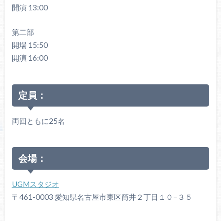
開演 13:00
第二部
開場 15:50
開演 16:00
定員：
両回ともに25名
会場：
UGM
スタジオ
〒
461-0003
愛知県名古屋市東区筒井２丁目１０
−
３５