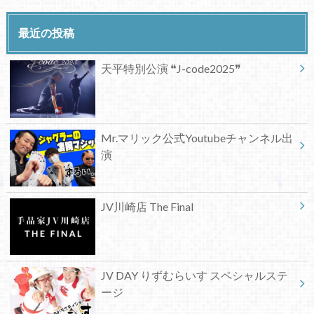
最近の投稿
天平特別公演 ❝J-code2025❞
Mr.マリック公式Youtubeチャンネル出
演
JV川崎店 The Final
JV DAY りずむらいす スペシャルステ
ージ