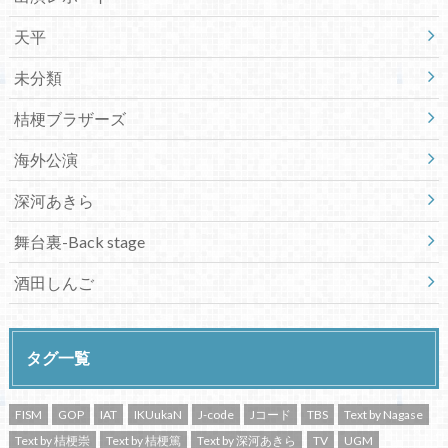
天平
未分類
桔梗ブラザーズ
海外公演
深河あきら
舞台裏-Back stage
酒田しんご
タグ一覧
FISM
GOP
IAT
IKUukaN
J-code
Jコード
TBS
Text by Nagase
Text by 桔梗崇
Text by 桔梗篤
Text by 深河あきら
TV
UGM