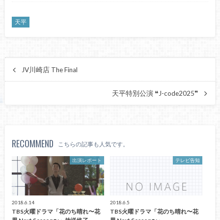
天平
JV川崎店 The Final
天平特別公演 ❝J-code2025❞
RECOMMEND
こちらの記事も人気です。
出演レポート
テレビ告知
2018.6.14
2018.6.5
TBS火曜ドラマ「花のち晴れ〜花
TBS火曜ドラマ「花のち晴れ〜花