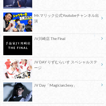
Mr.マリック公式Youtubeチャンネル出
演
JV川崎店 The Final
JV DAY りずむらいす スペシャルステ
ージ
JV Day「Magician.Sexy」