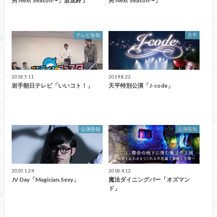
男 Next Season〜」放送終了
男 Next Season〜」
テレビ告知
天平
2018.5.11
2019.8.22
岩手朝日テレビ「いいコト！」
天平特別公演「J-code」
公演告知
公演告知
2020.1.24
2018.4.12
JV Day「Magician.Sexy」
魔法ダイニングバー「オズマン
ド」