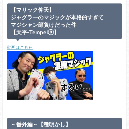
【マリック仰天】
ジャグラーのマジックが本格的すぎて
マジシャン顔負けだった件
【天平-Tempei③】
動画はこちら
～番外編～【種明かし】