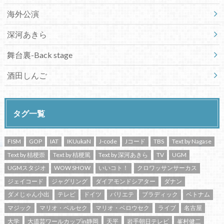
海外公演
深河あきら
舞台裏-Back stage
酒田しんご
タグ一覧
FISM
GOP
IAT
IKUukaN
J-code
Jコード
TBS
Text by Nagase
Text by 桔梗崇
Text by 桔梗篤
Text by 深河あきら
TV
UGM
UGMスタジオ
WOW SHOW
いいコト！
クロワッサンサーカス
ジェイコード
ジャグリング
ダイアモンドシアター
ダナン
ダメじゃん小出
テレビ
ドイツ
バリエテ
ブラディック
ベトナム
マジック
マリオ・ベルセク
マリオ・ベロウセク
ライブ
名古屋
大学
大道芸ワールカップin静岡
天平
岩手朝日テレビ
峯村健二