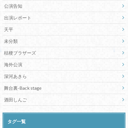
公演告知
出演レポート
天平
未分類
桔梗ブラザーズ
海外公演
深河あきら
舞台裏-Back stage
酒田しんご
タグ一覧