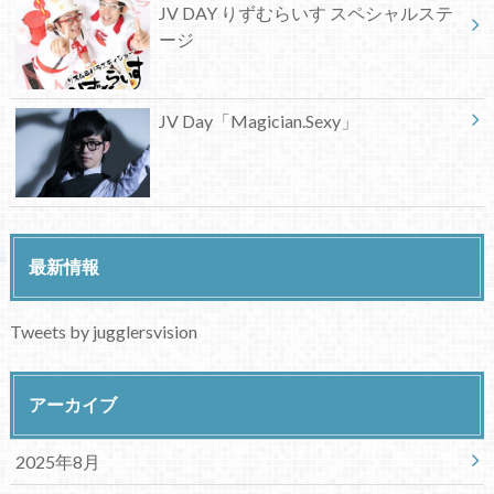
JV DAY りずむらいす スペシャルステ
ージ
JV Day「Magician.Sexy」
最新情報
Tweets by jugglersvision
アーカイブ
2025年8月