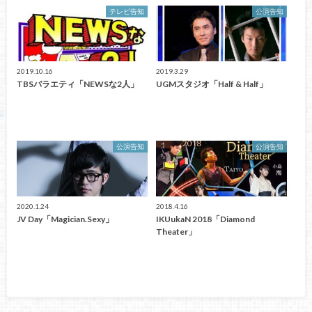
テレビ告知
公演告知
2019.10.16
2019.3.29
TBSバラエティ「NEWSな2人」
UGMスタジオ「Half & Half」
公演告知
公演告知
2020.1.24
2018.4.16
JV Day「Magician.Sexy」
IKUukaN 2018「Diamond
Theater」