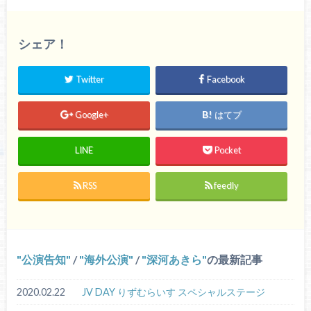
シェア！
Twitter
Facebook
Google+
はてブ
LINE
Pocket
RSS
feedly
公演告知
/
海外公演
/
深河あきら
の最新記事
2020.02.22
JV DAY りずむらいす スペシャルステージ