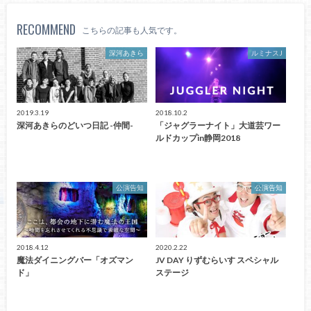
RECOMMEND
こちらの記事も人気です。
深河あきら
ルミナスJ
2019.3.19
2018.10.2
深河あきらのどいつ日記 -仲間-
「ジャグラーナイト」大道芸ワー
ルドカップin静岡2018
公演告知
公演告知
2018.4.12
2020.2.22
魔法ダイニングバー「オズマン
JV DAY りずむらいす スペシャル
ド」
ステージ