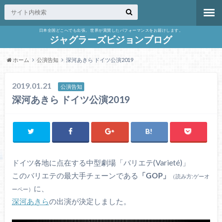
日本全国どこへでも出張。 世界が賞賛したパフォーマンスをお届けします。
ジャグラーズビジョンブログ
ホーム
公演告知
深河あきら ドイツ公演2019
2019.01.21
公演告知
深河あきら ドイツ公演2019
ドイツ各地に点在する中型劇場「バリエテ(Varieté)」
このバリエテの最大手チェーンである
「GOP」
（読み方
:
ゲーオ
に、
ーペー）
深河あきら
の出演が決定しました。