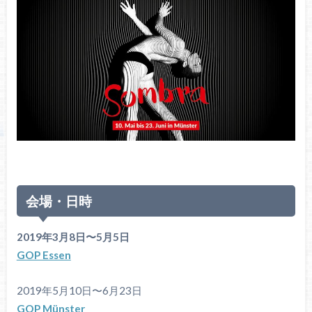
会場・日時
2019
年
3
月
8
日〜
5
月
5
日
GOP Essen
2019
年
5
月
10
日〜
6
月
23
日
GOP
Münster