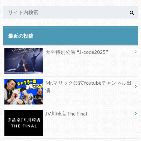
最近の投稿
天平特別公演 ❝J-code2025❞
Mr.マリック公式Youtubeチャンネル出
演
JV川崎店 The Final