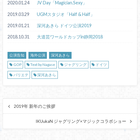
2020.01.24
JV Day「Magician.Sexy」
2019.03.29
UGMスタジオ「Half & Half」
2019.01.21
深河あきら ドイツ公演2019
2018.10.31
大道芸ワールドカップin静岡2018
公演告知
海外公演
深河あきら
GOP
Text by Nagase
ジャグリング
ドイツ
バリエテ
深河あきら
2019年 新年のご挨拶
IKUukaN ジャグリング×マジックコラボショー