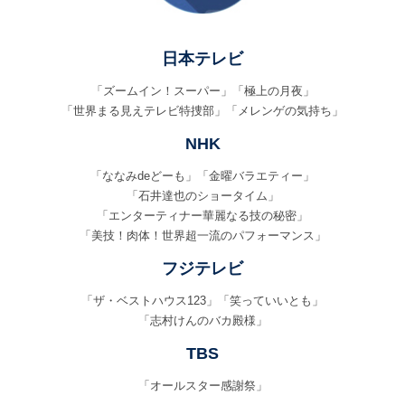
日本テレビ
「ズームイン！スーパー」「極上の月夜」
「世界まる見えテレビ特捜部」「メレンゲの気持ち」
NHK
「ななみdeどーも」「金曜バラエティー」
「石井達也のショータイム」
「エンターティナー華麗なる技の秘密」
「美技！肉体！世界超一流のパフォーマンス」
フジテレビ
「ザ・ベストハウス123」「笑っていいとも」
「志村けんのバカ殿様」
TBS
「オールスター感謝祭」