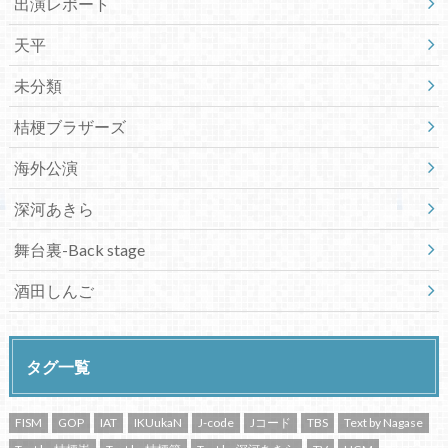
出演レポート
天平
未分類
桔梗ブラザーズ
海外公演
深河あきら
舞台裏-Back stage
酒田しんご
タグ一覧
FISM
GOP
IAT
IKUukaN
J-code
Jコード
TBS
Text by Nagase