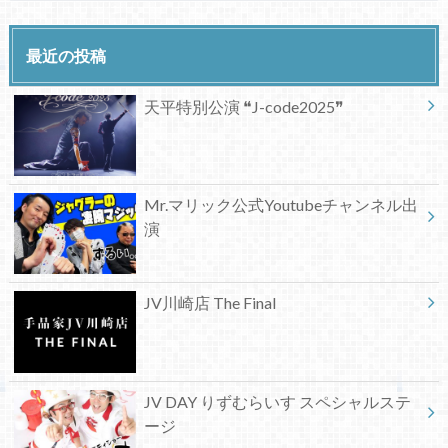
最近の投稿
天平特別公演 ❝J-code2025❞
Mr.マリック公式Youtubeチャンネル出
演
JV川崎店 The Final
JV DAY りずむらいす スペシャルステ
ージ