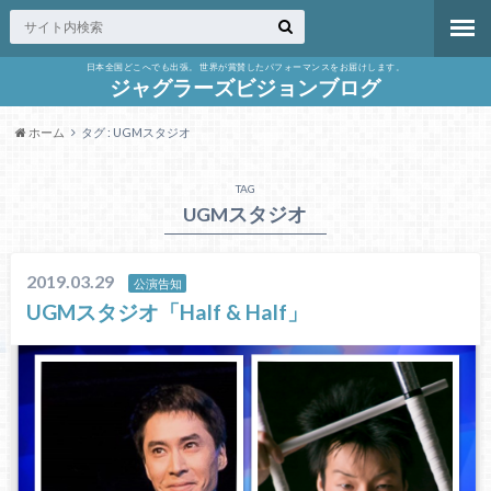
日本全国どこへでも出張。 世界が賞賛したパフォーマンスをお届けします。
ジャグラーズビジョンブログ
ホーム
タグ : UGMスタジオ
TAG
UGMスタジオ
2019.03.29
公演告知
UGMスタジオ「Half & Half」