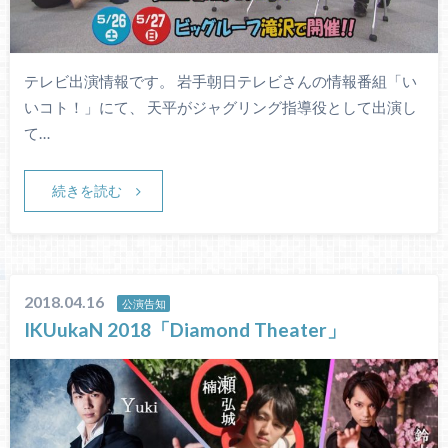
テレビ出演情報です。 岩手朝日テレビさんの情報番組「い
いコト！」にて、 天平がジャグリング指導役として出演し
て…
続きを読む
2018.04.16
公演告知
IKUukaN 2018「Diamond Theater」