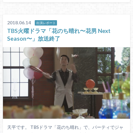
2018.06.14
出演レポート
TBS火曜ドラマ「花のち晴れ〜花男 Next
Season〜」放送終了
天平です。 TBSドラマ「花のち晴れ」で、パーティでジャ