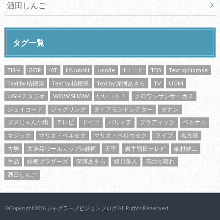
酒田しんご
タグ一覧
FISM
GOP
IAT
IKUukaN
J-code
Jコード
TBS
Text by Nagase
Text by 桔梗崇
Text by 桔梗篤
Text by 深河あきら
TV
UGM
UGMスタジオ
WOW SHOW
いいコト！
クロワッサンサーカス
ジェイコード
ジャグリング
ダイアモンドシアター
ダナン
ダメじゃん小出
テレビ
ドイツ
バリエテ
ブラディック
ベトナム
マジック
マリオ・ベルセク
マリオ・ベロウセク
ライブ
名古屋
大学
大道芸ワールカップin静岡
天平
岩手朝日テレビ
峯村健二
手品
桔梗ブラザーズ
深河あきら
緒川集人
花のち晴れ
酒田しんご
©Copyright2026
ジャグラーズビジョンブログ
.All Rights Reserved.