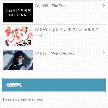
JV川崎店 The Final
JV DAY りずむらいす スペシャルステ
ージ
JV Day「Magician.Sexy」
最新情報
Tweets by jugglersvision