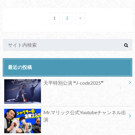
1
2
>
最近の投稿
天平特別公演 ❝J-code2025❞
Mr.マリック公式Youtubeチャンネル出
演