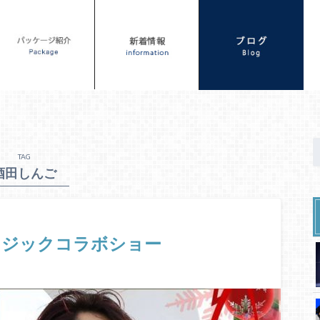
TAG
酒田しんご
×マジックコラボショー