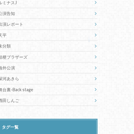
ルミナスJ
公演告知
出演レポート
天平
未分類
桔梗ブラザーズ
海外公演
深河あきら
舞台裏-Back stage
酒田しんご
タグ一覧