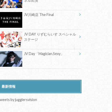
ネル出演
JV川崎店 The Final
JV DAY りずむらいす スペシャル
ステージ
JV Day「Magician.Sexy」
最新情報
weets by jugglersvision