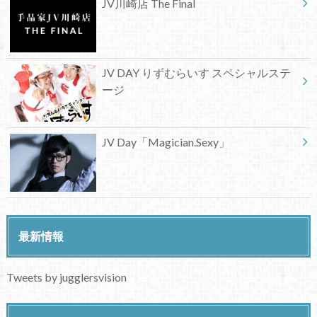
JV川崎店 The Final
JV DAY りずむらいす スペシャルステ
ージ
JV Day「Magician.Sexy」
最新情報
Tweets by jugglersvision