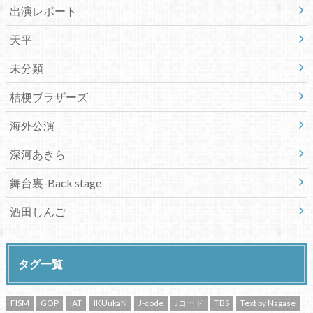
出演レポート
天平
未分類
桔梗ブラザーズ
海外公演
深河あきら
舞台裏-Back stage
酒田しんご
タグ一覧
FISM
GOP
IAT
IKUukaN
J-code
Jコード
TBS
Text by Nagase