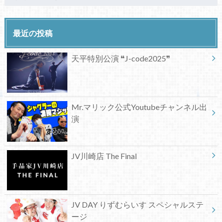
最近の投稿
天平特別公演 ❝J-code2025❞
Mr.マリック公式Youtubeチャンネル出
演
JV川崎店 The Final
JV DAY りずむらいす スペシャルステ
ージ