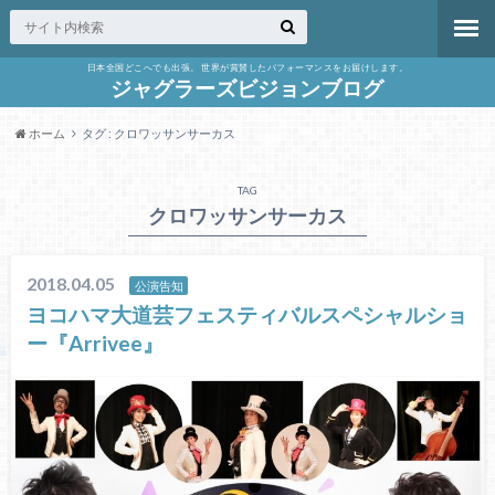
日本全国どこへでも出張。 世界が賞賛したパフォーマンスをお届けします。
ジャグラーズビジョンブログ
ホーム
タグ : クロワッサンサーカス
TAG
クロワッサンサーカス
2018.04.05
公演告知
ヨコハマ大道芸フェスティバルスペシャルショ
ー『Arrivee』