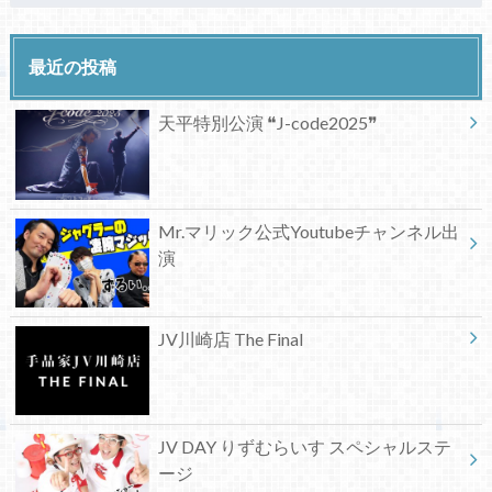
最近の投稿
天平特別公演 ❝J-code2025❞
Mr.マリック公式Youtubeチャンネル出
演
JV川崎店 The Final
JV DAY りずむらいす スペシャルステ
ージ