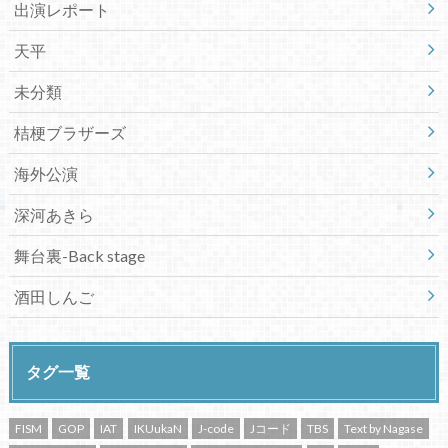
出演レポート
天平
未分類
桔梗ブラザーズ
海外公演
深河あきら
舞台裏-Back stage
酒田しんご
タグ一覧
FISM
GOP
IAT
IKUukaN
J-code
Jコード
TBS
Text by Nagase