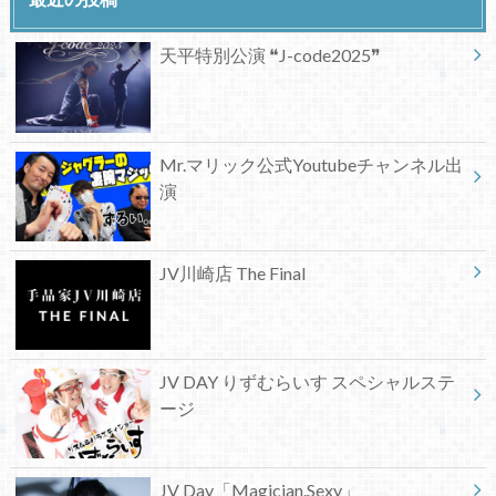
天平特別公演 ❝J-code2025❞
Mr.マリック公式Youtubeチャンネル出
演
JV川崎店 The Final
JV DAY りずむらいす スペシャルステ
ージ
JV Day「Magician.Sexy」