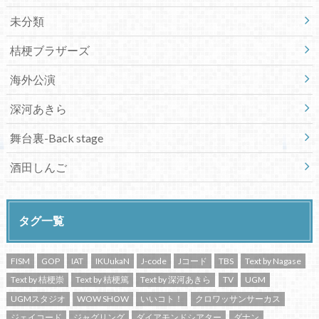
未分類
桔梗ブラザーズ
海外公演
深河あきら
舞台裏-Back stage
酒田しんご
タグ一覧
FISM
GOP
IAT
IKUukaN
J-code
Jコード
TBS
Text by Nagase
Text by 桔梗崇
Text by 桔梗篤
Text by 深河あきら
TV
UGM
UGMスタジオ
WOW SHOW
いいコト！
クロワッサンサーカス
ジェイコード
ジャグリング
ダイアモンドシアター
ダナン