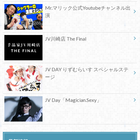
Mr.マリック公式Youtubeチャンネル出
演
JV川崎店 The Final
JV DAY りずむらいす スペシャルステ
ージ
JV Day「Magician.Sexy」