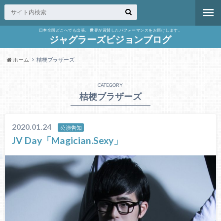
日本全国どこへでも出張。 世界が賞賛したパフォーマンスをお届けします。
ジャグラーズビジョンブログ
ホーム
桔梗ブラザーズ
CATEGORY
桔梗ブラザーズ
2020.01.24
公演告知
JV Day「Magician.Sexy」