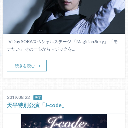
JV Day SORAスペシャルステージ 「Magician.Sexy」 「モ
テたい」 その一心からマジックを…
続きを読む
2019.08.22
天平
天平特別公演「J-code」