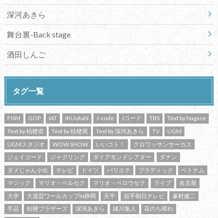
深河あきら
舞台裏-Back stage
酒田しんご
タグ一覧
FISM
GOP
IAT
IKUukaN
J-code
Jコード
TBS
Text by Nagase
Text by 桔梗崇
Text by 桔梗篤
Text by 深河あきら
TV
UGM
UGMスタジオ
WOW SHOW
いいコト！
クロワッサンサーカス
ジェイコード
ジャグリング
ダイアモンドシアター
ダナン
ダメじゃん小出
テレビ
ドイツ
バリエテ
ブラディック
ベトナム
マジック
マリオ・ベルセク
マリオ・ベロウセク
ライブ
名古屋
大学
大道芸ワールカップin静岡
天平
岩手朝日テレビ
峯村健二
手品
桔梗ブラザーズ
深河あきら
緒川集人
花のち晴れ