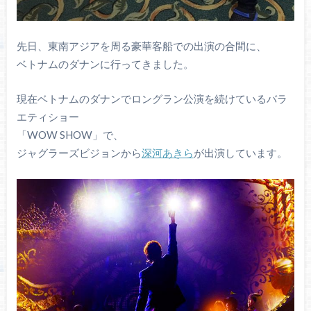
先日、東南アジアを周る豪華客船での出演の合間に、
ベトナムのダナンに行ってきました。
現在ベトナムのダナンでロングラン公演を続けているバラ
エティショー
「WOW SHOW」で、
ジャグラーズビジョンから
深河あきら
が出演しています。