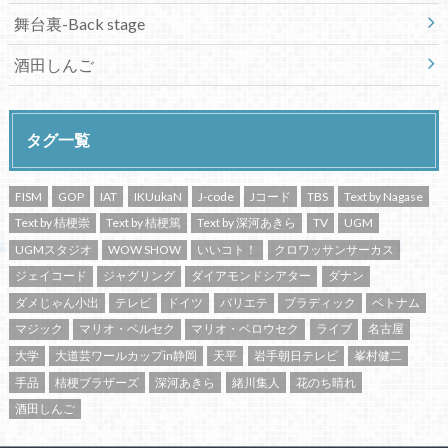
舞台裏-Back stage
酒田しんご
タグ一覧
FISM
GOP
IAT
IKUukaN
J-code
Jコード
TBS
Text by Nagase
Text by 桔梗崇
Text by 桔梗篤
Text by 深河あきら
TV
UGM
UGMスタジオ
WOW SHOW
いいコト！
クロワッサンサーカス
ジェイコード
ジャグリング
ダイアモンドシアター
ダナン
ダメじゃん小出
テレビ
ドイツ
バリエテ
ブラディック
ベトナム
マジック
マリオ・ベルセク
マリオ・ベロウセク
ライブ
名古屋
大学
大道芸ワールカップin静岡
天平
岩手朝日テレビ
峯村健二
手品
桔梗ブラザーズ
深河あきら
緒川集人
花のち晴れ
酒田しんご