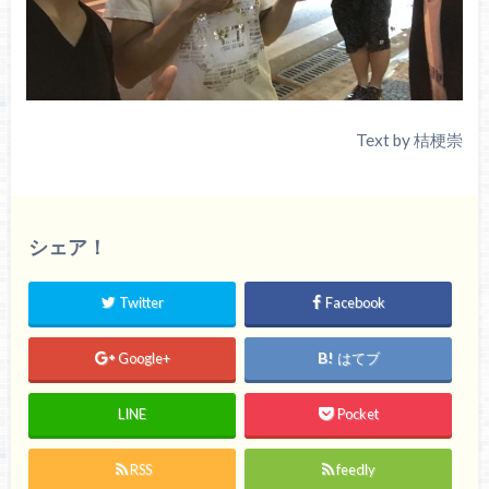
Text by 桔梗崇
シェア！
Twitter
Facebook
Google+
はてブ
LINE
Pocket
RSS
feedly