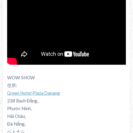
WOW SHOW
住所:
Green Hotel Plaza Danang
238
Bạch Đằng,
Phước Ninh,
Hải Châu,
Đà Nẵng,
ベトナム