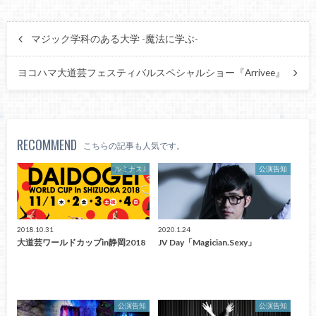
マジック学科のある大学 -魔法に学ぶ-
ヨコハマ大道芸フェスティバルスペシャルショー『Arrivee』
RECOMMEND
こちらの記事も人気です。
ルミナスJ
公演告知
2018.10.31
2020.1.24
大道芸ワールドカップin静岡2018
JV Day「Magician.Sexy」
公演告知
公演告知