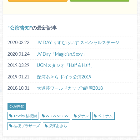
公演告知
の最新記事
2020.02.22
JV DAY りずむらいす スペシャルステージ
2020.01.24
JV Day「Magician.Sexy」
2019.03.29
UGMスタジオ「Half & Half」
2019.01.21
深河あきら ドイツ公演2019
2018.10.31
大道芸ワールドカップin静岡2018
公演告知
Text by 桔梗崇
WOW SHOW
ダナン
ベトナム
桔梗ブラザーズ
深河あきら