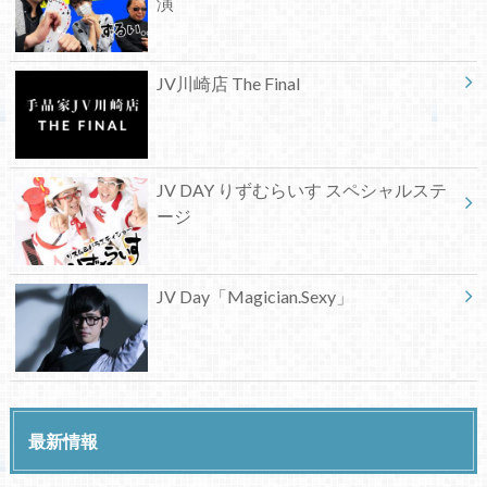
演
JV川崎店 The Final
JV DAY りずむらいす スペシャルステ
ージ
JV Day「Magician.Sexy」
最新情報