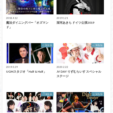
2018.4.12
2019.1.21
魔法ダイニングバー「オズマン
深河あきら ドイツ公演2019
ド」
公演告知
公演告知
2019.3.29
2020.2.22
UGMスタジオ「Half & Half」
JV DAY りずむらいす スペシャル
ステージ
公演告知
公演告知