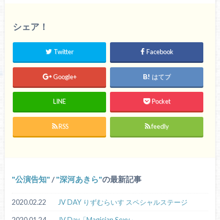
シェア！
Twitter
Facebook
Google+
はてブ
LINE
Pocket
RSS
feedly
公演告知
/
深河あきら
の最新記事
2020.02.22
JV DAY りずむらいす スペシャルステージ
2020.01.24
JV Day「Magician.Sexy」