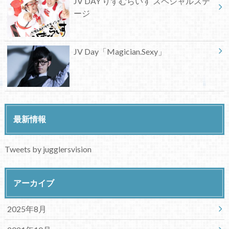
JV DAY りずむらいす スペシャルステ
ージ
JV Day「Magician.Sexy」
最新情報
Tweets by jugglersvision
アーカイブ
2025年8月