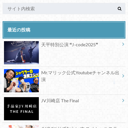
最近の投稿
天平特別公演 ❝J-code2025❞
Mr.マリック公式Youtubeチャンネル出
演
JV川崎店 The Final