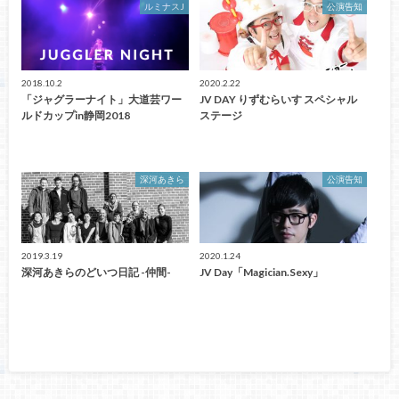
ルミナスJ
公演告知
2018.10.2
2020.2.22
「ジャグラーナイト」大道芸ワー
JV DAY りずむらいす スペシャル
ルドカップin静岡2018
ステージ
深河あきら
公演告知
2019.3.19
2020.1.24
深河あきらのどいつ日記 -仲間-
JV Day「Magician.Sexy」