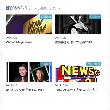
RECOMMEND
こちらの記事も人気です。
公演告知
公演告知
2018.3.23
2019.1.21
WOW! Magic show
深河あきら ドイツ公演2019
公演告知
テレビ告知
2019.3.29
2019.10.16
UGMスタジオ「Half & Half」
TBSバラエティ「NEWSな2人」