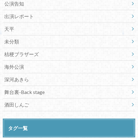
公演告知
出演レポート
天平
未分類
桔梗ブラザーズ
海外公演
深河あきら
舞台裏-Back stage
酒田しんご
タグ一覧