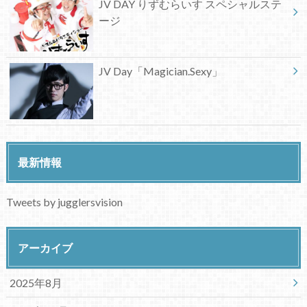
JV DAY りずむらいす スペシャルステ
ージ
JV Day「Magician.Sexy」
最新情報
Tweets by jugglersvision
アーカイブ
2025年8月