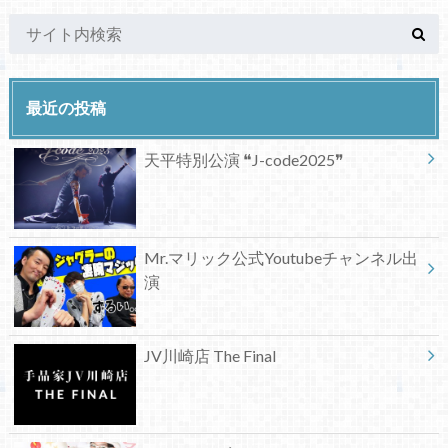
最近の投稿
天平特別公演 ❝J-code2025❞
Mr.マリック公式Youtubeチャンネル出
演
JV川崎店 The Final