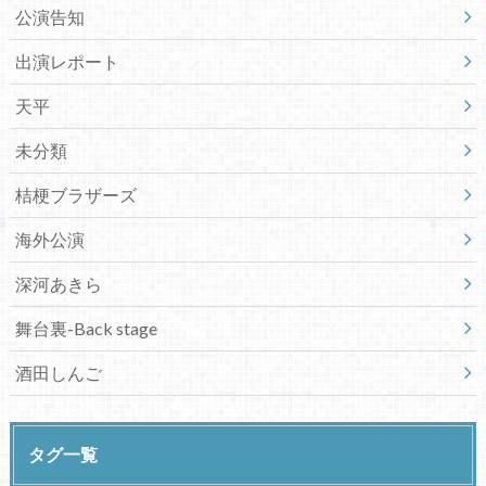
公演告知
出演レポート
天平
未分類
桔梗ブラザーズ
海外公演
深河あきら
舞台裏-Back stage
酒田しんご
タグ一覧