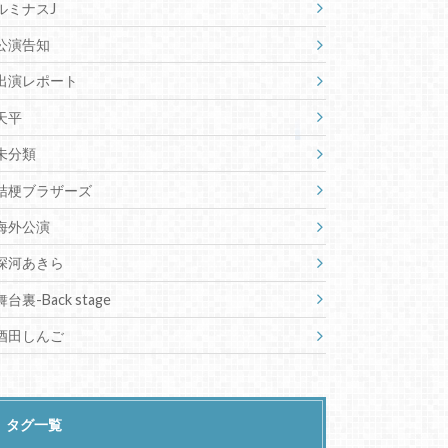
ルミナスJ
公演告知
出演レポート
天平
未分類
桔梗ブラザーズ
海外公演
深河あきら
舞台裏-Back stage
酒田しんご
タグ一覧