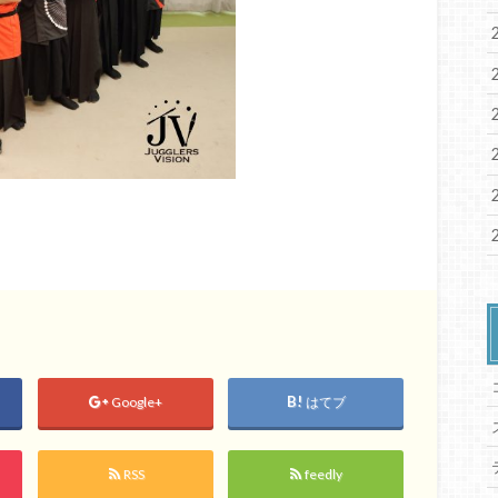
Google+
はてブ
RSS
feedly