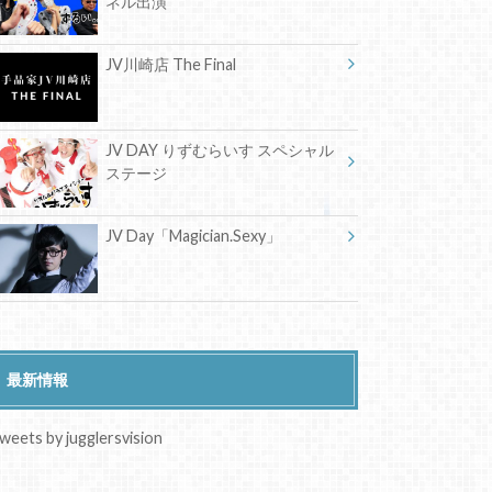
ネル出演
JV川崎店 The Final
JV DAY りずむらいす スペシャル
ステージ
JV Day「Magician.Sexy」
最新情報
weets by jugglersvision