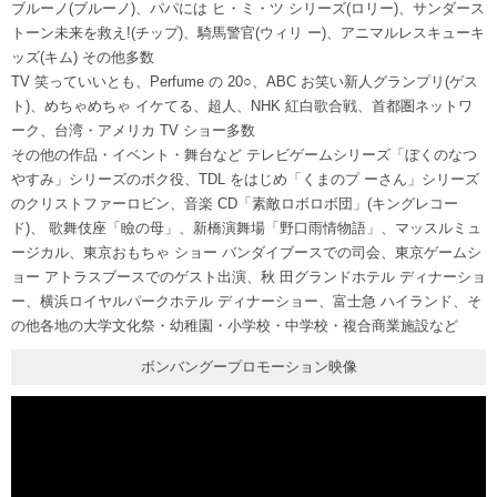
ブルーノ(ブルーノ)、パパには ヒ・ミ・ツ シリーズ(ロリー)、サンダース
トーン未来を救え!(チップ)、騎馬警官(ウィリ ー)、アニマルレスキューキ
ッズ(キム) その他多数
TV 笑っていいとも、Perfume の 20○、ABC お笑い新人グランプリ(ゲス
ト)、めちゃめちゃ イケてる、超人、NHK 紅白歌合戦、首都圏ネットワ
ーク、台湾・アメリカ TV ショー多数
その他の作品・イベント・舞台など テレビゲームシリーズ「ぼくのなつ
やすみ」シリーズのボク役、TDL をはじめ「くまのプ ーさん」シリーズ
のクリストファーロビン、音楽 CD「素敵ロボロボ団」(キングレコー
ド)、 歌舞伎座「瞼の母」、新橋演舞場「野口雨情物語」、マッスルミュ
ージカル、東京おもちゃ ショー バンダイブースでの司会、東京ゲームシ
ョー アトラスブースでのゲスト出演、秋 田グランドホテル ディナーショ
ー、横浜ロイヤルパークホテル ディナーショー、富士急 ハイランド、そ
の他各地の大学文化祭・幼稚園・小学校・中学校・複合商業施設など
ボンバングープロモーション映像