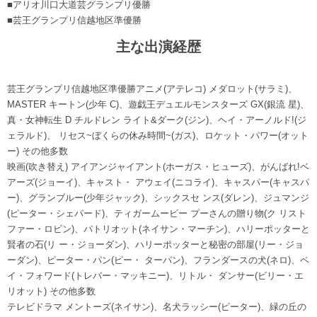
■アリオ川口大道芸グランプリ優勝
■芸王グランプリ信越地区準優勝
主な出演経歴
芸王グランプリ信越地区準優勝アニメ(アテレコ) メダロット(サラミ)、
MASTER キートン(少年 C)、遊戯王デュエルモンスターズ GX(銀流 星)、
真・女神転生 D チルドレン ライト&ダーク(ジン)、ヘイ・アーノルド!(ジ
ェラルド)、 リセス~ぼくらの休み時間~(ガス)、ロケット・パワー(オット
ー) その他多数
映画(吹き替え) アイアンジャイアント(ホーガス・ヒューズ)、がんばれ!ベ
アーズ(ジョーイ)、キャスト・ アウェイ(ニコライ)、キャスパー(キャスパ
ー)、グランブルー(少年ジャック)、シックスセ ンス(ダレン)、ジュマンジ
(ピーター・シェパード)、ティガームービー プーさんの贈り物(ク リスト
ファー・ロビン)、パトリオット(ネイサン・マーチン)、ハリーポッターと
賢者の石(リ ー・ジョーダン)、ハリーポッターと秘密の部屋(リー・ジョ
ーダン)、ピーター・パン(ピー・ ターパン)、フランダースの犬(ネロ)、ペ
イ・フォワード(トレバー・マッキニー)、リトル・ ダンサー(ビリー・エ
リオット) その他多数
テレビドラマ メントーズ(ネイサン)、名犬ラッシー(ピーター)、緑の丘の