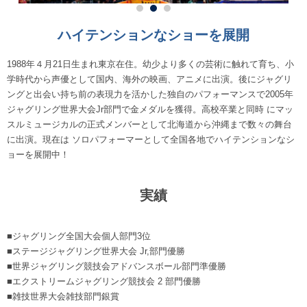
ハイテンションなショーを展開
1988年４月21日生まれ東京在住。幼少より多くの芸術に触れて育ち、小
学時代から声優として国内、海外の映画、アニメに出演。後にジャグリ
ングと出会い持ち前の表現力を活かした独自のパフォーマンスで2005年
ジャグリング世界大会Jr部門で金メダルを獲得。高校卒業と同時 にマッ
スルミュージカルの正式メンバーとして北海道から沖縄まで数々の舞台
に出演。現在は ソロパフォーマーとして全国各地でハイテンションなシ
ョーを展開中！
実績
■ジャグリング全国大会個人部門3位
■ステージジャグリング世界大会 Jr,部門優勝
■世界ジャグリング競技会アドバンスボール部門準優勝
■エクストリームジャグリング競技会 2 部門優勝
■雑技世界大会雑技部門銀賞