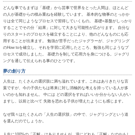
どんな事でもまずは「基礎」から芸事で世界をとった人間は、ほとんど
の人が基礎からの積み重ねを経験しています。 基本的な物事のとっかか
りは全て同じようなプロセスで習得していくもの。 基礎=基盤がしっかり
することでその分「結果」に対して大きな可能性が広がります。 自分な
りのスタートのプロセスを確立することにより、他のどんなものにも応
用することが出来ます。 勉強が苦手だったジャグラーが、ジャグリング
のHow toを確立し、それを学習に応用したところ、勉強も同じようなプ
ロセスで成功しました。 基礎力を制して応用力を身につける。ジャグリ
ングを通して伝えられる事のひとつです。
夢の創り方
人生は、たくさんの選択肢に満ち溢れています。これはありきたりな言
葉ですが、今の子供たちは将来に対し消極的な考えを持っている人が多
いのかも知れません。 中には どの選択をすればいいか分からない人がい
ますし、以前と比べて 失敗を恐れる子供が増えたようにも感じます。
なぜ我々はたくさんの「人生の選択肢」の中で、ジャグリングという道
を選んだのでしょうか。
人生に100%の「正解」はありませんが、逆にどれも「正解」なのかもし