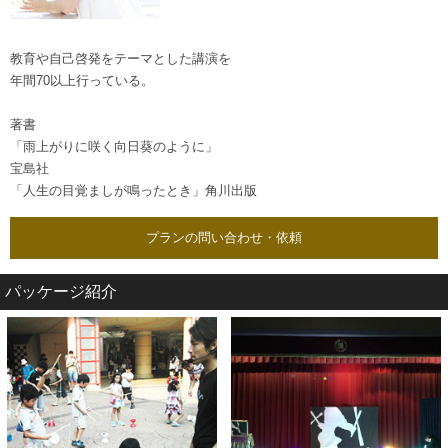
教育や自己啓発をテーマとした講演を
年間70以上行っている。
著書
「雨上がりに咲く向日葵のように」
宝島社
「人生の目覚ましが鳴ったとき」角川出版
プランの問い合わせ・依頼
パッケージ紹介