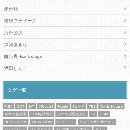
未分類
桔梗ブラザーズ
海外公演
深河あきら
舞台裏-Back stage
酒田しんご
タグ一覧
FISM
GOP
IAT
IKUukaN
J-code
Jコード
TBS
Text by Nagase
Text by 桔梗崇
Text by 桔梗篤
Text by 深河あきら
TV
UGM
UGMスタジオ
WOW SHOW
いいコト！
クロワッサンサーカス
ジェイコード
ジャグリング
ダイアモンドシアター
ダナン