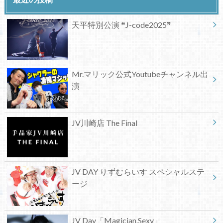
天平特別公演 ❝J-code2025❞
Mr.マリック公式Youtubeチャンネル出
演
JV川崎店 The Final
JV DAY りずむらいす スペシャルステ
ージ
JV Day「Magician.Sexy」