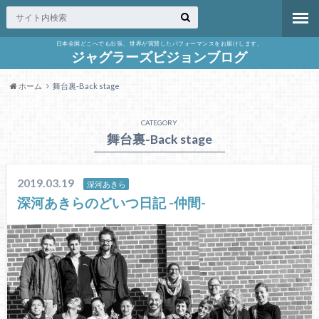
日本全国どこへでも出張。 世界が賞賛したパフォーマンスをお届けします。
ジャグラーズビジョンブログ
ホーム
舞台裏-Back stage
CATEGORY
舞台裏-Back stage
2019.03.19
深河あきら
深河あきらのどいつ日記 -仲間-