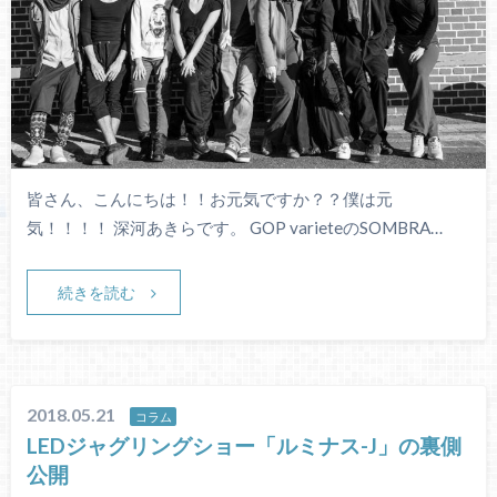
皆さん、こんにちは！！お元気ですか？？僕は元
気！！！！ 深河あきらです。 GOP varieteのSOMBRA…
続きを読む
2018.05.21
コラム
LEDジャグリングショー「ルミナス-J」の裏側
公開